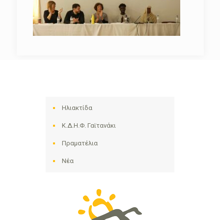
Ηλιακτίδα
Κ.Δ.Η.Φ. Γαϊτανάκι
Πραματέλια
Νέα