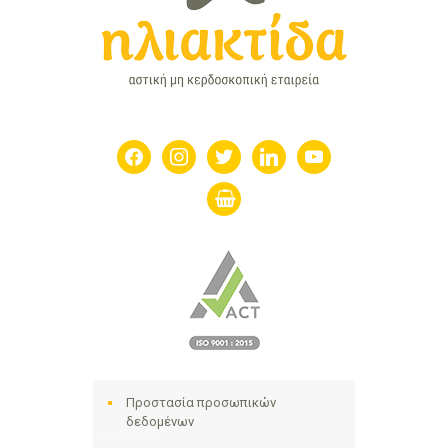
facebook
instagram
twitter
linkedin
youtube
shopping-
basket
Προστασία προσωπικών
δεδομένων