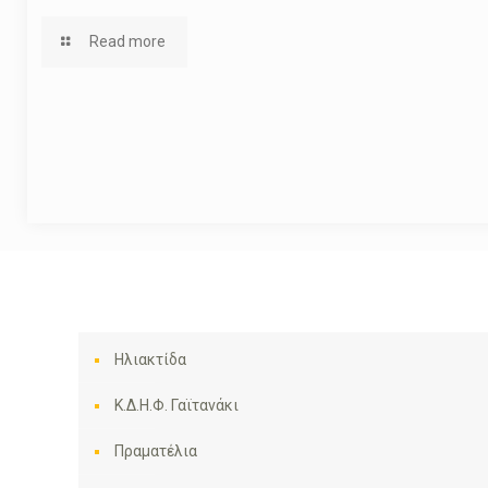
Read more
Ηλιακτίδα
Κ.Δ.Η.Φ. Γαϊτανάκι
Πραματέλια