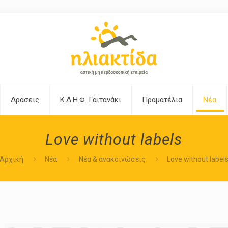
Δράσεις
Κ.Δ.Η.Φ. Γαϊτανάκι
Πραματέλια
Νέα
Love without labels
Αρχική
Νέα
Νέα & ανακοινώσεις
Love without label