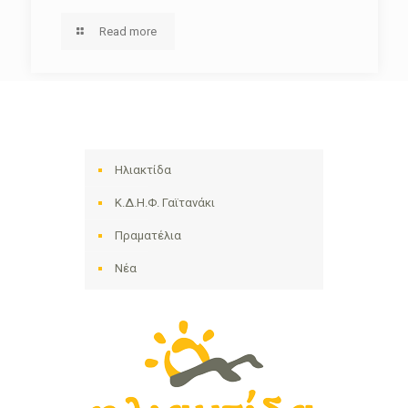
Read more
Ηλιακτίδα
Κ.Δ.Η.Φ. Γαϊτανάκι
Πραματέλια
Νέα