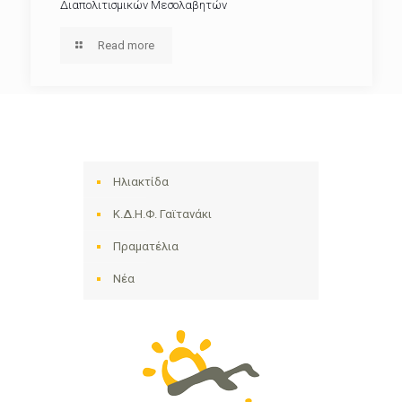
Διαπολιτισμικών Μεσολαβητών
Read more
Ηλιακτίδα
Κ.Δ.Η.Φ. Γαϊτανάκι
Πραματέλια
Νέα