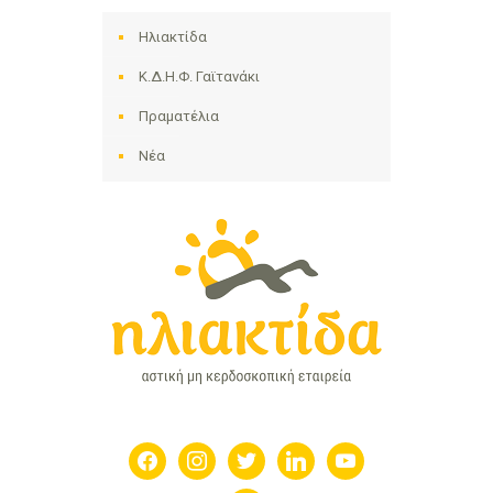
Ηλιακτίδα
Κ.Δ.Η.Φ. Γαϊτανάκι
Πραματέλια
Νέα
facebook
instagram
twitter
linkedin
youtube