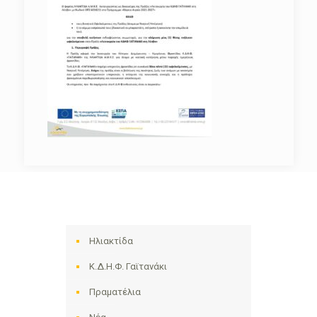
Ηλιακτίδα
Κ.Δ.Η.Φ. Γαϊτανάκι
Πραματέλια