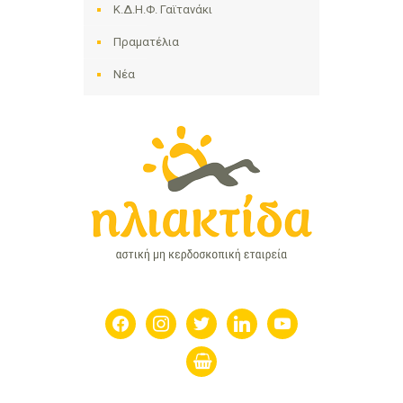
Κ.Δ.Η.Φ. Γαϊτανάκι
Πραματέλια
Νέα
facebook
instagram
twitter
linkedin
youtube
shopping-
basket