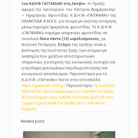
του ΚΔΗΦ ΓΑΪΤΑΝΑΚΙ στη Λέσβο»
Η Πράξη
αφορά την λειτουργία του Κέντρου Διημέρευσης
– Ημερήσιας Φροντίδας Κ.Δ.Η.Φ. «ΓΑΙΤΑΝΑΚΙ» της
ΗΛΙΑΚΤΙΔΑ Α.Μ.Κ.Ε. για άτομα με νοητική υστέρηση
μέσω παροχής ημερήσιας φροντίδας. Το Κ.Δ.Η.Φ.
«ΓΑΙΤΑΝΑΚΙ» παρέχει υπηρεσίες φροντίδας σε
συνολικά
δέκα πέντε (15) ωφελούμενους
, με
Νοητική Υστέρηση
. Στόχοι
της πράξης είναι η
βελτίωση της ποιότητας ζωής των ατόμων με
αναπηρία που χρήζουν υποστηρικτικών
υπηρεσιών, η ενίσχυση της κοινωνικής συνοχής και
η πρόληψη φαινομένων περιθωριοποίησης και
κοινωνικού αποκλεισμού. Περισσότερα για το
Κ.Δ.Η.Φ. «Γαϊτανάκι»
δείτε στην ιστοσελίδα
https://gaitanaki-kdif.gr/
Περισσότερα:
Πρόσκληση
2025-06-20 -προς-Ωφελούμενους-ΚΔΗΦ-Γαϊτανάκι
Αίτηση-Συμμετοχής-ΚΔΗΦ-Γαϊτανάκι (pdf)
Αίτηση-
Συμμετοχής-ΚΔΗΦ-Γαϊτανάκι (doc)
Υπευθυνη
δήλωση
Related posts