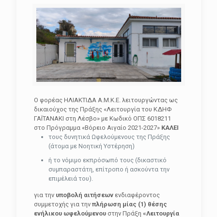
Ο φορέας ΗΛΙΑΚΤΙΔΑ Α.Μ.Κ.Ε. λειτουργώντας ως
δικαιούχος της Πράξης «Λειτουργία του ΚΔΗΦ
ΓΑΪΤΑΝΑΚΙ στη Λέσβο» με Κωδικό ΟΠΣ 6018211
στο Πρόγραμμα «Βόρειο Αιγαίο 2021-2027»
ΚΑΛΕΙ
τους δυνητικά Ωφελούμενους της Πράξης
(άτομα με Νοητική Υστέρηση)
ή το νόμιμο εκπρόσωπό τους (δικαστικό
συμπαραστάτη, επίτροπο ή ασκούντα την
επιμέλειά του).
για την
υποβολή αιτήσεων
ενδιαφέροντος
συμμετοχής για την
πλήρωση μίας (1) θέσης
ενήλικου ωφελούμενου
στην Πράξη
«Λειτουργία