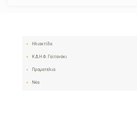
Ηλιακτίδα
Κ.Δ.Η.Φ. Γαϊτανάκι
Πραματέλια
Νέα