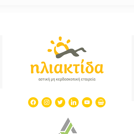
facebook
instagram
twitter
linkedin
youtube
shopping-
basket