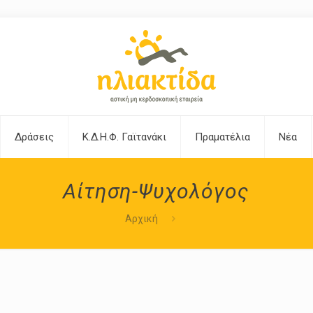
Δράσεις
Κ.Δ.Η.Φ. Γαϊτανάκι
Πραματέλια
Νέα
Αίτηση-Ψυχολόγος
Αρχική