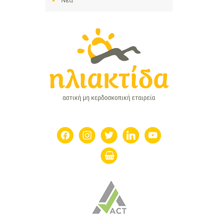
Νέα
facebook
instagram
twitter
linkedin
youtube
shopping-
basket