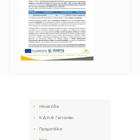
Ηλιακτίδα
Κ.Δ.Η.Φ. Γαϊτανάκι
Πραματέλια