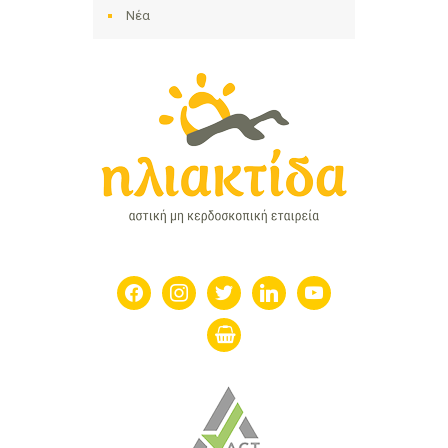
Νέα
facebook
instagram
twitter
linkedin
youtube
shopping-
basket