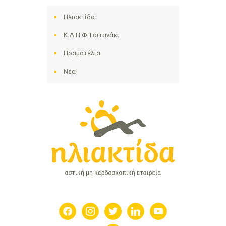
Ηλιακτίδα
Κ.Δ.Η.Φ. Γαϊτανάκι
Πραματέλια
Νέα
facebook
instagram
twitter
linkedin
youtube