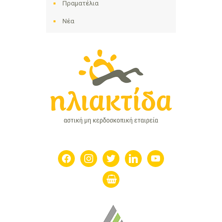
Πραματέλια
Νέα
facebook
instagram
twitter
linkedin
youtube
shopping-
basket