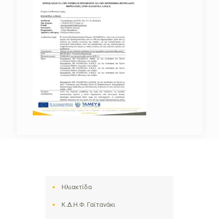
Ηλιακτίδα
Κ.Δ.Η.Φ. Γαϊτανάκι