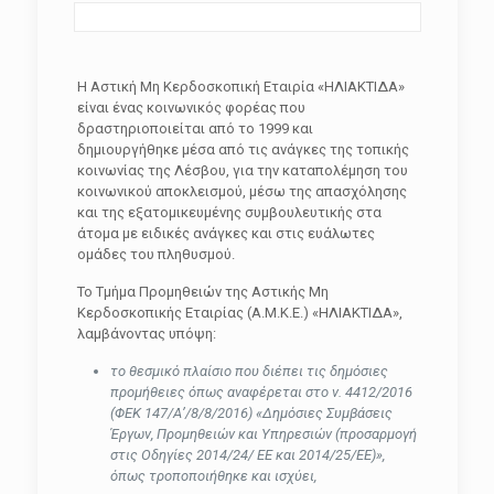
Η Αστική Μη Κερδοσκοπική Εταιρία «ΗΛΙΑΚΤΙΔΑ»
είναι ένας κοινωνικός φορέας που
δραστηριοποιείται από το 1999 και
δημιουργήθηκε μέσα από τις ανάγκες της τοπικής
κοινωνίας της Λέσβου, για την καταπολέμηση του
κοινωνικού αποκλεισμού, μέσω της απασχόλησης
και της εξατομικευμένης συμβουλευτικής στα
άτομα με ειδικές ανάγκες και στις ευάλωτες
ομάδες του πληθυσμού.
Το Τμήμα Προμηθειών της Αστικής Μη
Κερδοσκοπικής Εταιρίας (Α.Μ.Κ.Ε.) «ΗΛΙΑΚΤΙΔΑ»,
λαμβάνοντας υπόψη:
το θεσμικό πλαίσιο που διέπει τις δημόσιες
προμήθειες όπως αναφέρεται στο ν. 4412/2016
(ΦΕΚ 147/Α’/8/8/2016) «Δημόσιες Συμβάσεις
Έργων, Προμηθειών και Υπηρεσιών (προσαρμογή
στις Οδηγίες 2014/24/ ΕΕ και 2014/25/ΕΕ)»,
όπως τροποποιήθηκε και ισχύει,