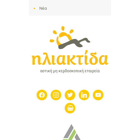
Νέα
facebook
instagram
twitter
linkedin
youtube
shopping-
basket