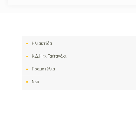
Ηλιακτίδα
Κ.Δ.Η.Φ. Γαϊτανάκι
Πραματέλια
Νέα