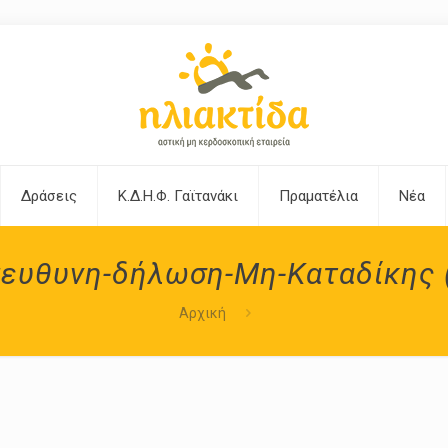
Δράσεις
Κ.Δ.Η.Φ. Γαϊτανάκι
Πραματέλια
Νέα
ευθυνη-δήλωση-Μη-Καταδίκης 
Αρχική