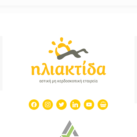
facebook
instagram
twitter
linkedin
youtube
shopping-
basket