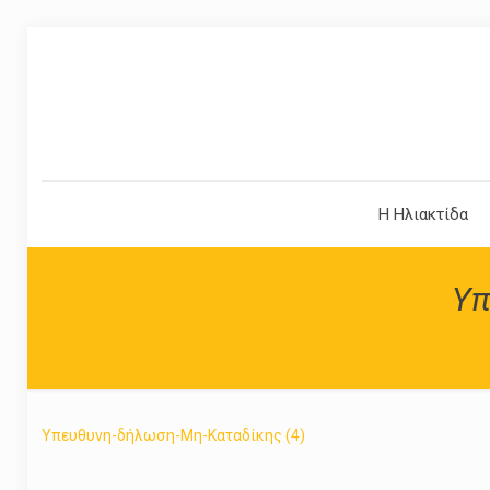
Η Ηλιακτίδα
Υπ
Υπευθυνη-δήλωση-Μη-Καταδίκης (4)