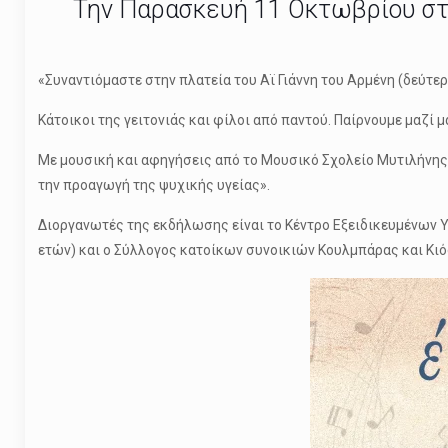
Την Παρασκευή 11 Οκτωβρίου στ
«Συναντιόμαστε στην πλατεία του Αϊ Γιάννη του Αρμένη (δεύτ
Κάτοικοι της γειτονιάς και φίλοι από παντού. Παίρνουμε μαζί 
Με μουσική και αφηγήσεις από το Μουσικό Σχολείο Μυτιλήνης,
την προαγωγή της ψυχικής υγείας».
Διοργανωτές της εκδήλωσης είναι το Κέντρο Εξειδικευμένων
ετών) και ο Σύλλογος κατοίκων συνοικιών Κουλμπάρας και Κιό