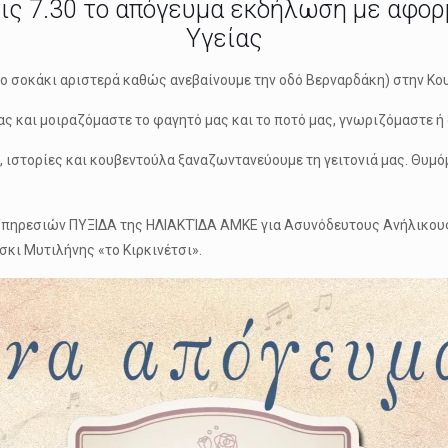
ις 7.30 το απόγευμα εκδήλωση με αφορ
Υγείας
ερο σοκάκι αριστερά καθώς ανεβαίνουμε την οδό Βερναρδάκη) στην Κο
μας και μοιραζόμαστε το φαγητό μας και το ποτό μας, γνωριζόμαστε 
 ιστορίες και κουβεντούλα ξαναζωντανεύουμε τη γειτονιά μας. Θυμό
 Υπηρεσιών ΠΥΞΙΔΑ της ΗΛΙΑΚΤΊΔΑ ΑΜΚΕ για Ασυνόδευτους Ανήλικου
σκι Μυτιλήνης «το Κιρκινέτσι».