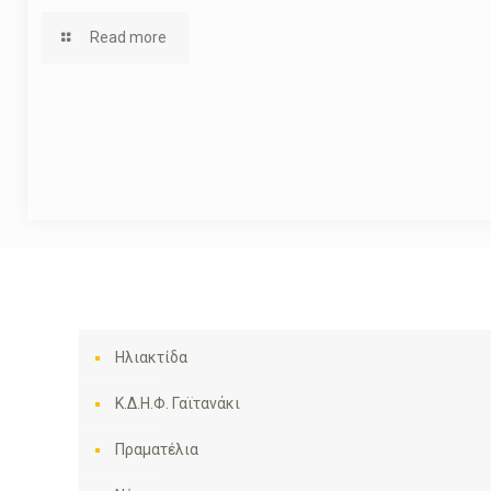
Read more
Ηλιακτίδα
Κ.Δ.Η.Φ. Γαϊτανάκι
Πραματέλια