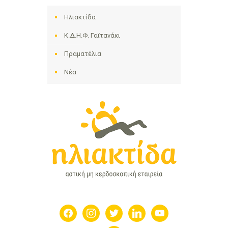
Ηλιακτίδα
Κ.Δ.Η.Φ. Γαϊτανάκι
Πραματέλια
Νέα
facebook
instagram
twitter
linkedin
youtube