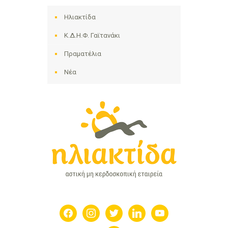
Ηλιακτίδα
Κ.Δ.Η.Φ. Γαϊτανάκι
Πραματέλια
Νέα
facebook
instagram
twitter
linkedin
youtube