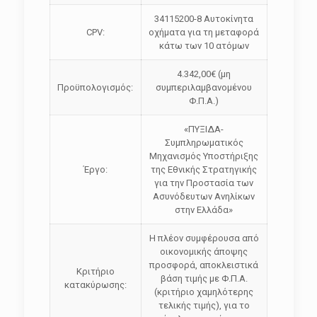
34115200-8 Αυτοκίνητα
CPV:
οχήματα για τη μεταφορά
κάτω των 10 ατόμων
4.342,00€ (μη
Προϋπολογισμός:
συμπεριλαμβανομένου
Φ.Π.Α.)
«ΠΥΞΙΔΑ-
Συμπληρωματικός
Μηχανισμός Υποστήριξης
Έργο:
της Εθνικής Στρατηγικής
για την Προστασία των
Ασυνόδευτων Ανηλίκων
στην Ελλάδα»
Η πλέον συμφέρουσα από
οικονομικής άποψης
προσφορά, αποκλειστικά
Κριτήριο
βάση τιμής με Φ.Π.Α.
κατακύρωσης:
(κριτήριο χαμηλότερης
τελικής τιμής), για το