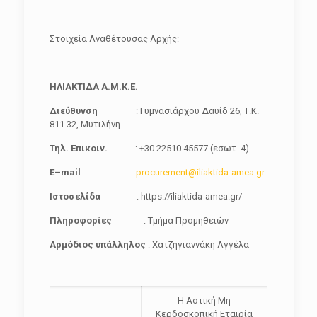
Στοιχεία Αναθέτουσας Αρχής:
ΗΛΙΑΚΤΙΔΑ Α.Μ.Κ.Ε.
Διεύθυνση
: Γυμνασιάρχου Δαυίδ 26, Τ.Κ.
811 32, Μυτιλήνη
Τηλ. Επικοιν.
: +30 22510 45577 (εσωτ. 4)
E
–
mail
:
procurement@iliaktida-amea.gr
Ιστοσελίδα
: https://iliaktida-amea.gr/
Πληροφορίες
: Τμήμα Προμηθειών
Αρμόδιος υπάλληλος
: Χατζηγιαννάκη Αγγέλα
Η Αστική Μη
Κερδοσκοπική Εταιρία