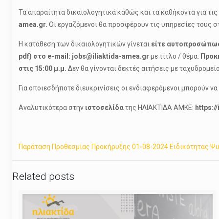
Τα απαραίτητα δικαιολογητικά καθώς και τα καθήκοντα για τι
amea.gr.
Οι εργαζόμενοι θα προσφέρουν τις υπηρεσίες τους στ
Η κατάθεση των δικαιολογητικών γίνεται
είτε
αυτοπροσώπω
pdf
) στο e-
mail
:
jobs@iliaktida-amea.gr
με τίτλο / θέμα:
Προκή
στις 15:00 μ.μ.
Δεν θα γίνονται δεκτές αιτήσεις με ταχυδρομεί
Για οποιεσδήποτε διευκρινίσεις οι ενδιαφερόμενοι μπορούν 
Αναλυτικότερα στην
ιστοσελίδα
της ΗΛΙΑΚΤΙΔΑ ΑΜΚΕ:
https
://
Παράταση Προθεσμίας Προκήρυξης 01-08-2024 Ειδικότητας Ψυ
Related posts