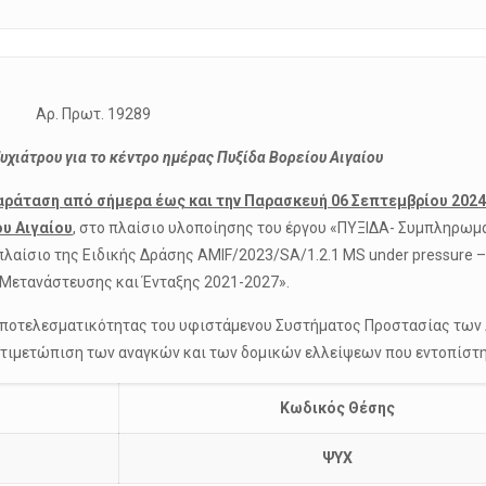
ωτ. 19289
χιάτρου για το κέντρο ημέρας Πυξίδα Βορείου Αιγαίου
αράταση από σήμερα έως και την Παρασκευή 06 Σεπτεμβρίου 2024
ου Αιγαίου
, στο πλαίσιο υλοποίησης του έργου «ΠΥΞΙΔΑ- Συμπληρωμ
αίσιο της Ειδικής Δράσης AMIF/2023/SA/1.2.1 MS under pressure –
 Μετανάστευσης και Ένταξης 2021-2027».
ης αποτελεσματικότητας του υφιστάμενου Συστήματος Προστασίας τω
ιμετώπιση των αναγκών και των δομικών ελλείψεων που εντοπίστηκ
Κωδικός Θέσης
ΨΥΧ