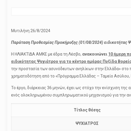
Μυτιλήνη 26/8/2024 Αρ. Πρ
Παράταση Προθεσμίας Προκήρυξης (01/08/2024) ειδικοτήτας Ψυ
Η ΗΛΙΑΚΤΙΔΑ ΑΜΚΕ με έδρα τη Λέσβο,
ανακοινώνει
10 ήμερη π
ειδικότητας Ψυχιάτρου για το κέντρο ημέρας Πυξίδα Βορεί
την προστασία των ασυνόδευτων ανηλίκων στην Ελλάδα» στο πλ
χρηματοδότηση από το «Πρόγραμμα Ελλάδας – Ταμείο Ασύλου,
Το έργο, διάρκειας 36 μηνών, έχει ως στόχο την ενίσχυση τ
ενός ολοκληρωμένου συμπληρωματικού μηχανισμού για την αντ
Τίτλος θέσης
ΨΥΧΙΑΤΡΟΣ