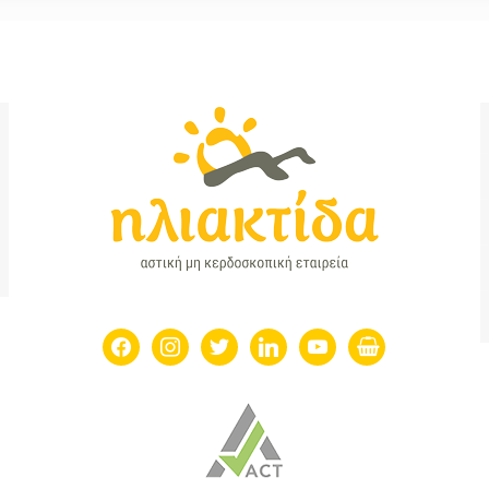
facebook
instagram
twitter
linkedin
youtube
shopping-
basket