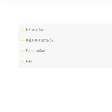
Ηλιακτίδα
Κ.Δ.Η.Φ. Γαϊτανάκι
Πραματέλια
Νέα