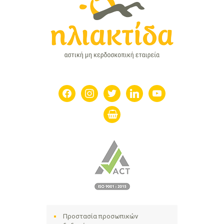
facebook
instagram
twitter
linkedin
youtube
shopping-
basket
Προστασία προσωπικών