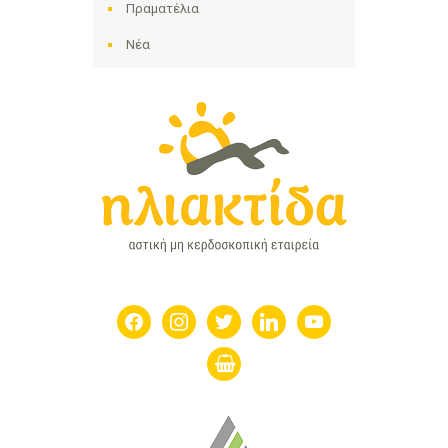
Πραματέλια
Νέα
facebook
instagram
twitter
linkedin
youtube
shopping-
basket