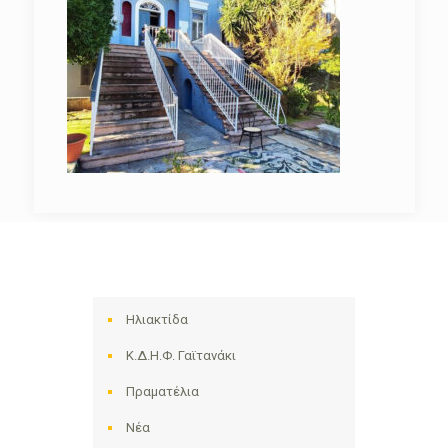
Ηλιακτίδα
Κ.Δ.Η.Φ. Γαϊτανάκι
Πραματέλια
Νέα