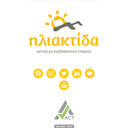
facebook
instagram
twitter
linkedin
youtube
shopping-
basket