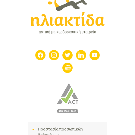
facebook
instagram
twitter
linkedin
youtube
shopping-
basket
Προστασία προσωπικών
δεδομένων