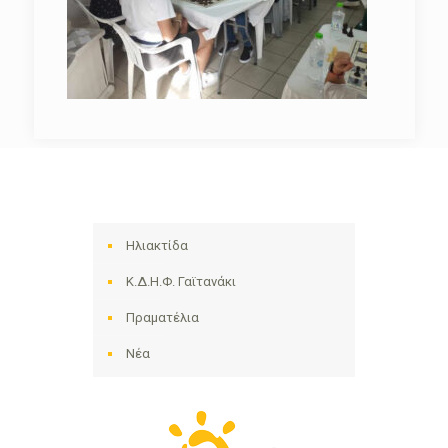
Ηλιακτίδα
Κ.Δ.Η.Φ. Γαϊτανάκι
Πραματέλια
Νέα