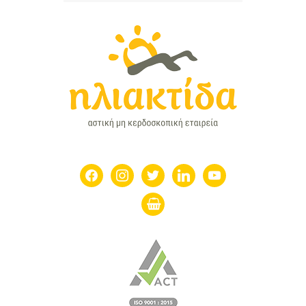
facebook
instagram
twitter
linkedin
youtube
shopping-
basket