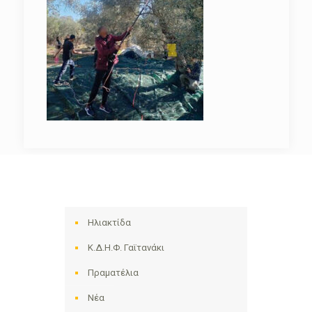
Ηλιακτίδα
Κ.Δ.Η.Φ. Γαϊτανάκι
Πραματέλια
Νέα