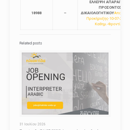
ΕΛΛΕΙΨΗ ΑΠΑΡΑΙΤΗΤ
ΠΡΟΣΟΝΤΟΣ/
18988
–
ΔΙΚΑΙΟΛΟΓΗΤΙΚΟΥ
Αποτελέ
Προκήρυξης-10-07-2024-Υ
Καθημ.-Φροντίδας
Related posts
31 Ιουλίου 2026