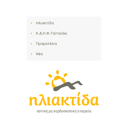
Ηλιακτίδα
Κ.Δ.Η.Φ. Γαϊτανάκι
Πραματέλια
Νέα