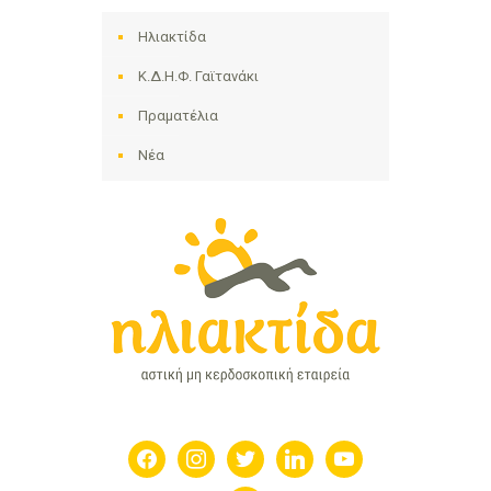
Ηλιακτίδα
Κ.Δ.Η.Φ. Γαϊτανάκι
Πραματέλια
Νέα
facebook
instagram
twitter
linkedin
youtube