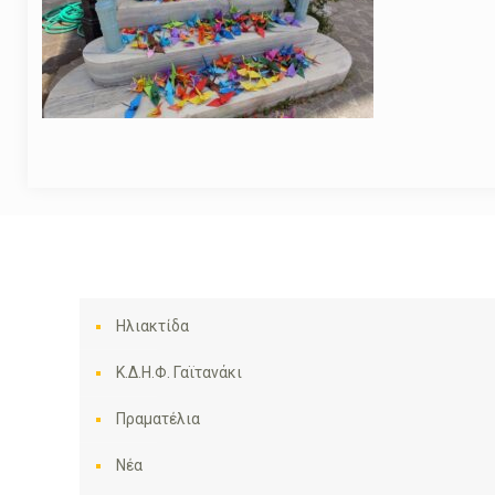
Ηλιακτίδα
Κ.Δ.Η.Φ. Γαϊτανάκι
Πραματέλια
Νέα