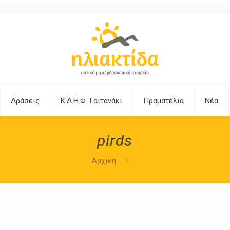
Δράσεις
Κ.Δ.Η.Φ. Γαϊτανάκι
Πραματέλια
Νέα
pirds
Αρχική