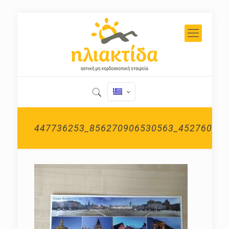
447736253_856270906530563_452760212