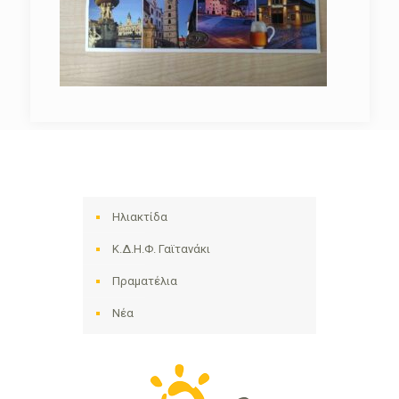
Ηλιακτίδα
Κ.Δ.Η.Φ. Γαϊτανάκι
Πραματέλια
Νέα