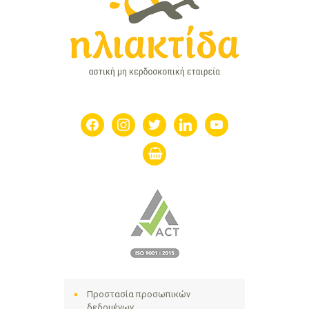
facebook
instagram
twitter
linkedin
youtube
shopping-
basket
Προστασία προσωπικών
δεδομένων