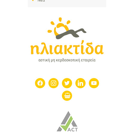
Νέα
facebook
instagram
twitter
linkedin
youtube
shopping-
basket