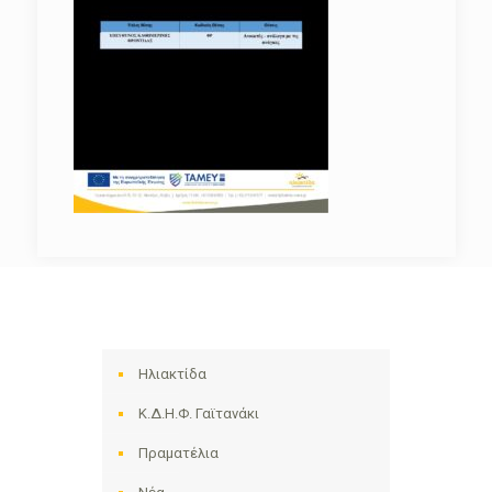
Ηλιακτίδα
Κ.Δ.Η.Φ. Γαϊτανάκι
Πραματέλια