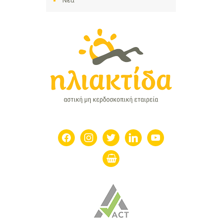
Νέα
facebook
instagram
twitter
linkedin
youtube
shopping-
basket