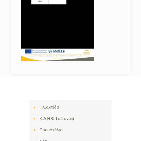
Ηλιακτίδα
Κ.Δ.Η.Φ. Γαϊτανάκι
Πραματέλια