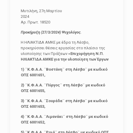
Μυτιλήνη, 27η Μαρτίου
202
Αρ. Πρωτ. 18520
Προκήρυξη (27/3/2024) Ψυχολόγος.
Η ΗΛΙΑΚΤΙΔΑ ΑΜΚΕ με έδρα τη Λέσβο,
προκηρύσσει θέσεις εργασίας στο πλαίσιο της
υλοποίησης των Πράξεων
«Επιχορήγηση Ν.Π.
ΗΛΙΑΚΤΙΔΑ ΑΜΚΕ για την υλοποίηση των Έργων
1) ¨Κ.Φ.Α.Α. ¨Βοστάνη¨ στη Λέσβο¨ με κωδικό
ΟΠΣ 6001651,
2) ¨Κ.Φ.Α.Α. ¨Πύργος¨ στη Λέσβο¨ με κωδικό
ΟΠΣ 6001655,
3) ¨Κ.Φ.Α.Α. ¨Σουράδα¨ στη Λέσβο¨ με κωδικό
ΟΠΣ 6001653,
4)
¨Κ.Φ.Α.Α. ¨Λιμανάκι¨ στη Λέσβο¨ με κωδικό
ΟΠΣ 6001652,
5) ¨Κ.Φ.Α.Α. ¨Ροιά¨ στη Λέσβο¨ με κωδικό ΟΠΣ