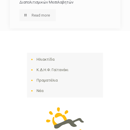
Διαπολιτισμικών Μεσολαβητών
Read more
Ηλιακτίδα
Κ.Δ.Η.Φ. Γαϊτανάκι
Πραματέλια
Νέα