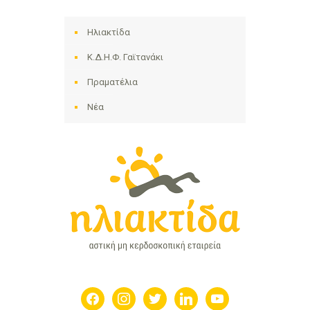
Ηλιακτίδα
Κ.Δ.Η.Φ. Γαϊτανάκι
Πραματέλια
Νέα
facebook
instagram
twitter
linkedin
youtube