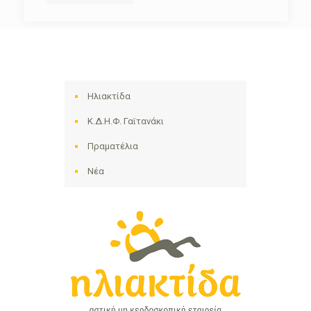
Ηλιακτίδα
Κ.Δ.Η.Φ. Γαϊτανάκι
Πραματέλια
Νέα