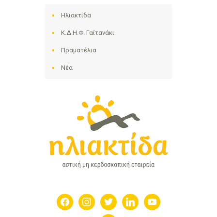
Ηλιακτίδα
Κ.Δ.Η.Φ. Γαϊτανάκι
Πραματέλια
Νέα
facebook
instagram
twitter
linkedin
youtube