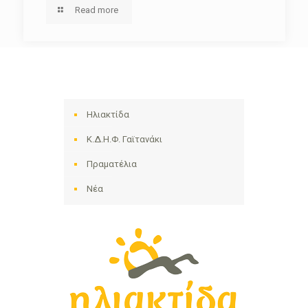
Read more
Ηλιακτίδα
Κ.Δ.Η.Φ. Γαϊτανάκι
Πραματέλια
Νέα