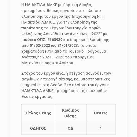
Η ΗΛΙΑΚΤΙΔΑ ΑΜΚΕ με έδρα τη Λέσβο,
προκηρύσσει θέσεις εργασίας στο πλαίσιο
υλοποίησης του έργου της: Επιχορήγηση Ν.Π.
Ηλιακτίδα Α.Μ.Κ.Ε. για την υλοποίηση
της
παράτασης
του έργου: “Λειτουργία Δομών
Φιλοξενίας Ασυνόδευτων Ανηλίκων – 2022”
με
κωδικό ΟΠΣ: 5163939
και διάρκεια υλοποίησης
από
01/02/2022 ως 31/01/2023,
το οποίο
χρηματοδοτείται από το Τομεακό Πρόγραμμα
Ανάπτυξης 2021 – 2025 του Υπουργείου
Μετανάστευσης και Ασύλου.
Στόχος του έργου είναι η στέγαση ασυνόδευτων
ανηλίκων, η παροχή σίτισης, και υποστηρικτικές
υπηρεσίες στη Λέσβο. Στο πλαίσιο του έργου η
ΗΛΙΑΚΤΙΔΑ ΑΜΚΕ προκηρύσσει τις ακόλουθες
θέσεις εργασίας:
Κωδικός
Τίτλος θέσης
Θέσεις
Θέσης
ΟΔΗΓΟΣ
ΟΔ
1