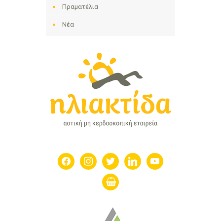
Πραματέλια
Νέα
facebook
instagram
twitter
linkedin
youtube
shopping-
basket