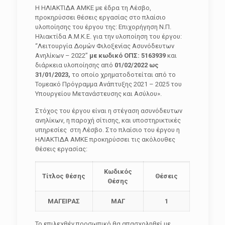
Η ΗΛΙΑΚΤΙΔΑ ΑΜΚΕ με έδρα τη Λέσβο,
προκηρύσσει θέσεις εργασίας στο πλαίσιο
υλοποίησης του έργου της: Επιχορήγηση Ν.Π.
Ηλιακτίδα Α.Μ.Κ.Ε. για την υλοποίηση του έργου:
“Λειτουργία Δομών Φιλοξενίας Ασυνόδευτων
Ανηλίκων – 2022”
με κωδικό ΟΠΣ: 5163939
και
διάρκεια υλοποίησης από
01/02/2022 ως
31/01/2023,
το οποίο χρηματοδοτείται από το
Τομεακό Πρόγραμμα Ανάπτυξης 2021 – 2025 του
Υπουργείου Μετανάστευσης και Ασύλου».
Στόχος του έργου είναι η στέγαση ασυνόδευτων
ανηλίκων, η παροχή σίτισης, και υποστηρικτικές
υπηρεσίες στη Λέσβο. Στο πλαίσιο του έργου η
ΗΛΙΑΚΤΙΔΑ ΑΜΚΕ προκηρύσσει τις ακόλουθες
θέσεις εργασίας:
Κωδικός
Τίτλος θέσης
Θέσεις
Θέσης
ΜΑΓΕΙΡΑΣ
ΜΑΓ
1
Το επιλεχθέν προσωπικό θα απασχοληθεί με