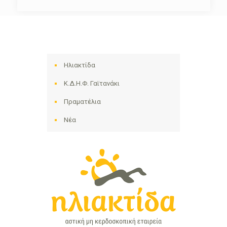
Ηλιακτίδα
Κ.Δ.Η.Φ. Γαϊτανάκι
Πραματέλια
Νέα