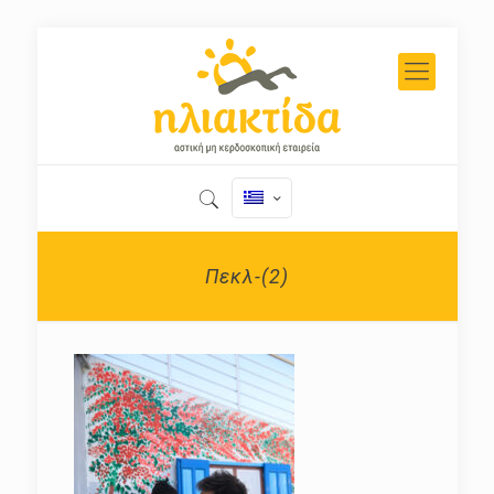
Πεκλ-(2)