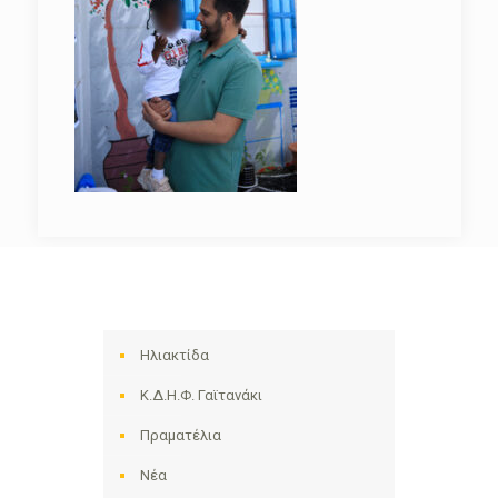
Ηλιακτίδα
Κ.Δ.Η.Φ. Γαϊτανάκι
Πραματέλια
Νέα