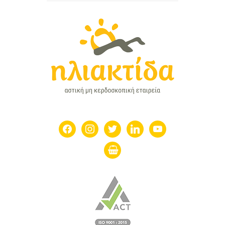
facebook
instagram
twitter
linkedin
youtube
shopping-
basket