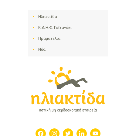
Ηλιακτίδα
Κ.Δ.Η.Φ. Γαϊτανάκι
Πραματέλια
Νέα
facebook
instagram
twitter
linkedin
youtube