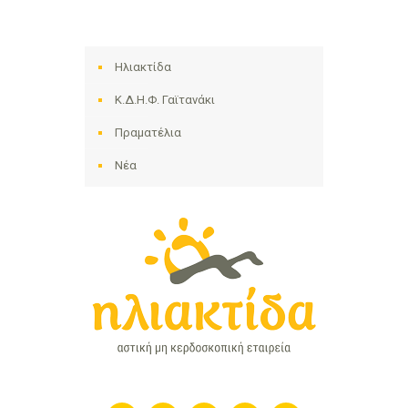
Ηλιακτίδα
Κ.Δ.Η.Φ. Γαϊτανάκι
Πραματέλια
Νέα