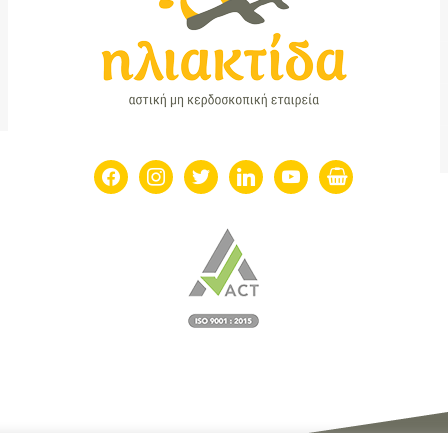
facebook
instagram
twitter
linkedin
youtube
shopping-
basket