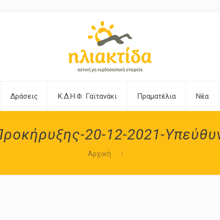
Δράσεις
Κ.Δ.Η.Φ. Γαϊτανάκι
Πραματέλια
Νέα
Προκήρυξης-20-12-2021-Υπεύθυ
Αρχική