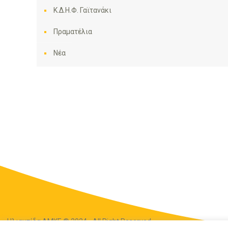
Κ.Δ.Η.Φ. Γαϊτανάκι
Πραματέλια
Νέα
Ηλιακτίδα ΑΜΚΕ © 2024 - All Right Reserved