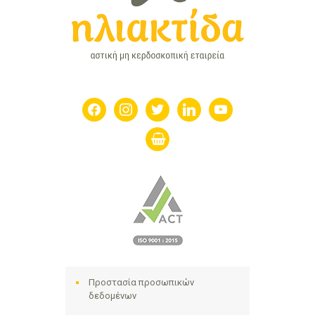
facebook
instagram
twitter
linkedin
youtube
shopping-
basket
Προστασία προσωπικών
δεδομένων