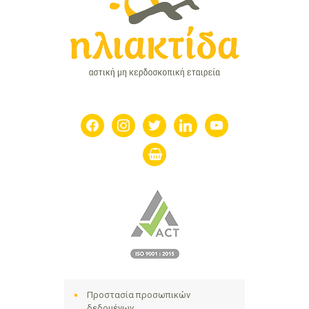
facebook
instagram
twitter
linkedin
youtube
shopping-
basket
Προστασία προσωπικών
δεδομένων