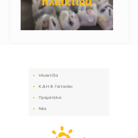
Ηλιακτίδα
Κ.Δ.Η.Φ. Γαϊτανάκι
Πραματέλια
Νέα