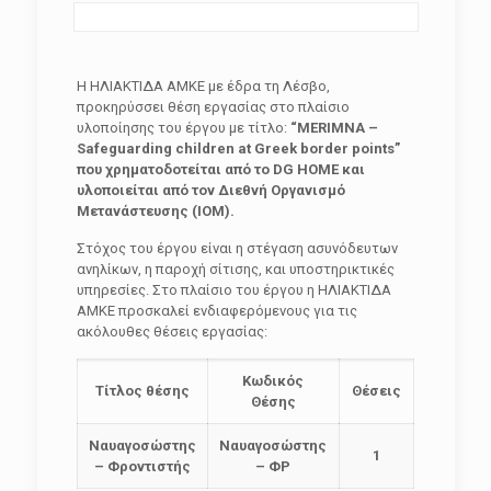
Η ΗΛΙΑΚΤΙΔΑ ΑΜΚΕ με έδρα τη Λέσβο,
προκηρύσσει θέση εργασίας στο πλαίσιο
υλοποίησης του έργου με τίτλο:
“ΜΕ
R
ΙΜΝΑ –
Safeguarding
children
at
Greek
border
points
”
που χρηματοδοτείται από τ
o
DG
HOME
και
υλοποιείται από τον Διεθνή Οργανισμό
Μετανάστευσης (
IOM
).
Στόχος του έργου είναι η στέγαση ασυνόδευτων
ανηλίκων, η παροχή σίτισης, και υποστηρικτικές
υπηρεσίες. Στο πλαίσιο του έργου η ΗΛΙΑΚΤΙΔΑ
ΑΜΚΕ προσκαλεί ενδιαφερόμενους για τις
ακόλουθες θέσεις εργασίας:
Κωδικός
Τίτλος θέσης
Θέσεις
Θέσης
Ναυαγοσώστης
Ναυαγοσώστης
1
– Φροντιστής
– ΦΡ