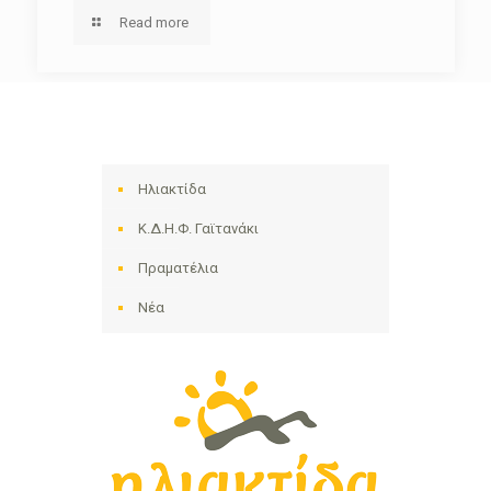
Read more
Ηλιακτίδα
Κ.Δ.Η.Φ. Γαϊτανάκι
Πραματέλια
Νέα