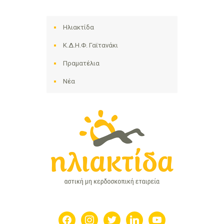
Ηλιακτίδα
Κ.Δ.Η.Φ. Γαϊτανάκι
Πραματέλια
Νέα
facebook
instagram
twitter
linkedin
youtube