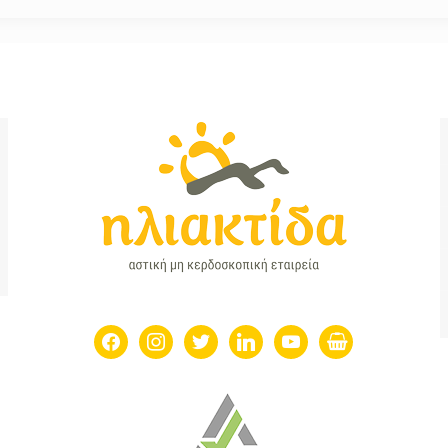
facebook
instagram
twitter
linkedin
youtube
shopping-
basket