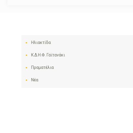
Ηλιακτίδα
Κ.Δ.Η.Φ. Γαϊτανάκι
Πραματέλια
Νέα