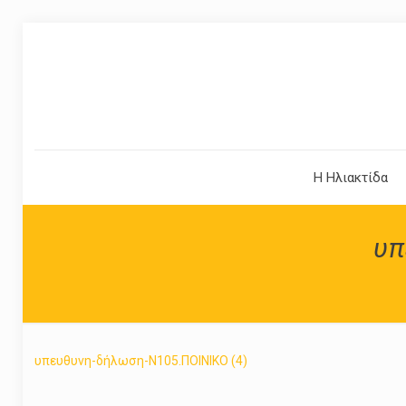
Η Ηλιακτίδα
υπ
υπευθυνη-δήλωση-Ν105.ΠΟΙΝΙΚΟ (4)