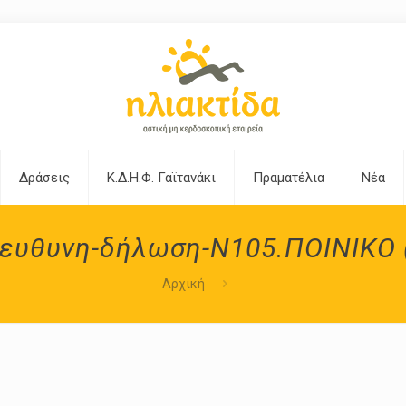
Δράσεις
Κ.Δ.Η.Φ. Γαϊτανάκι
Πραματέλια
Νέα
ευθυνη-δήλωση-Ν105.ΠΟΙΝΙΚΟ 
Αρχική