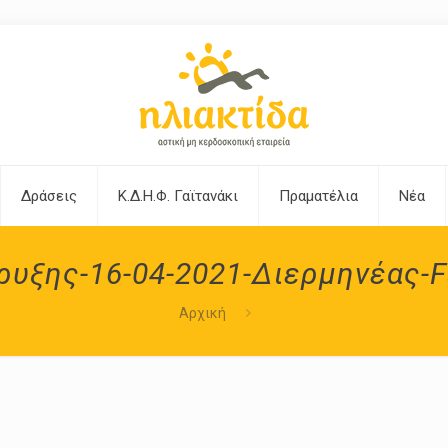
Δράσεις
Κ.Δ.Η.Φ. Γαϊτανάκι
Πραματέλια
Νέα
υξης-16-04-2021-Διερμηνέας-Fa
Αρχική