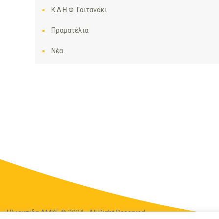
Κ.Δ.Η.Φ. Γαϊτανάκι
Πραματέλια
Νέα
Ηλιακτίδα ΑΜΚΕ © 2024 - All Right Reserved