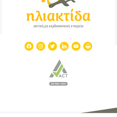
facebook
instagram
twitter
linkedin
youtube
shopping-
basket