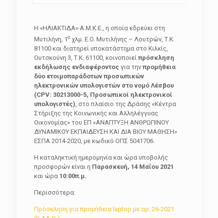
Η «ΗΛΙΑΚΤΙΔΑ» Α.Μ.Κ.Ε., η οποία εδρεύει στη
ο
Μυτιλήνη, 1
χλμ. E.O. Μυτιλήνης – Λουτρών, Τ.Κ.
81100 και διατηρεί υποκατάστημα στο Κιλκίς,
Ουτσκούνη 3, Τ.Κ. 61100, κοινοποιεί
πρόσκληση
εκδήλωσης ενδιαφέροντος
για την
προμήθεια
δύο ετοιμοπαράδοτων προσωπικών
ηλεκτρονικών υπολογιστών στο νομό Λέσβου
(CPV: 30213000-5, Προσωπικοί ηλεκτρονικοί
υπολογιστές)
, στο πλαίσιο της Δράσης «Κέντρα
Στήριξης της Κοινωνικής και Αλληλέγγυας
Οικονομίας» του ΕΠ «ΑΝΑΠΤΥΞΗ ΑΝΘΡΩΠΙΝΟΥ
ΔΥΝΑΜΙΚΟΥ ΕΚΠΑΙΔΕΥΣΗ ΚΑΙ ΔΙΑ ΒΙΟΥ ΜΑΘΗΣΗ»
ΕΣΠΑ 2014-2020, με κωδικό ΟΠΣ 5041706.
Η καταληκτική ημερομηνία και ώρα υποβολής
προσφορών είναι η
Παρασκευή, 14 Μαΐου 2021
και ώρα
10:00π.μ.
Περισσότερα:
Πρόσκληση για προμήθεια laptop με αρ. 26-2021