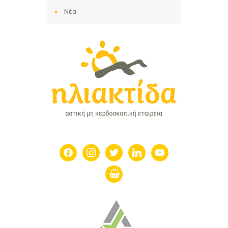
Νέα
facebook
instagram
twitter
linkedin
youtube
shopping-
basket