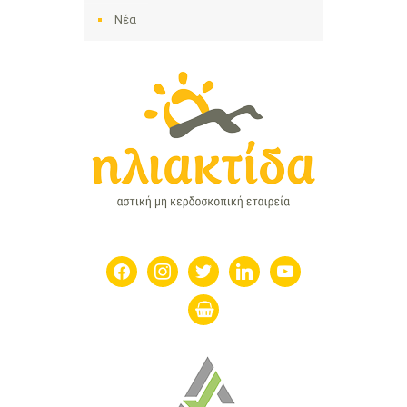
Νέα
facebook
instagram
twitter
linkedin
youtube
shopping-
basket