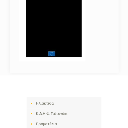
Ηλιακτίδα
Κ.Δ.Η.Φ. Γαϊτανάκι
Πραματέλια