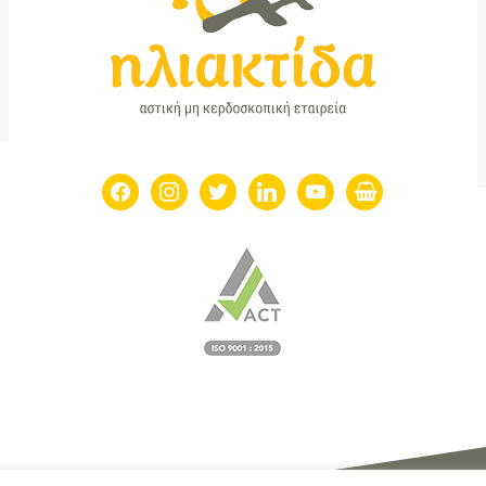
facebook
instagram
twitter
linkedin
youtube
shopping-
basket