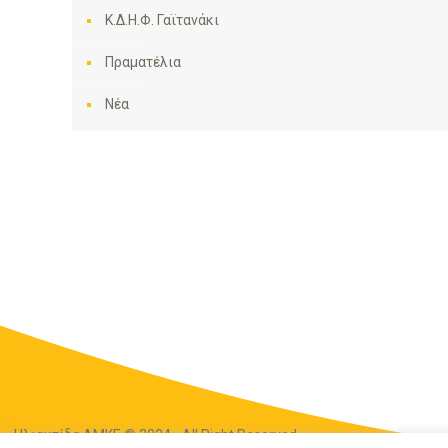
Κ.Δ.Η.Φ. Γαϊτανάκι
Πραματέλια
Νέα
Ηλιακτίδα ΑΜΚΕ © 2024 - All Right Reserved