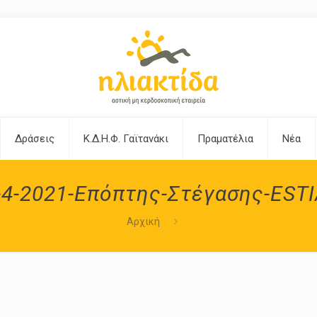
Δράσεις
Κ.Δ.Η.Φ. Γαϊτανάκι
Πραματέλια
Νέα
4-2021-Επόπτης-Στέγασης-ESTI
Αρχική